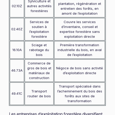
Sylviculture et
plantation, régénération et
02.10Z
autres activités
entretien des forêts, en
forestières
amont de l’exploitation
Services de
Couvre les services
soutien à
d’inventaire, conseil et
02.40Z
l’exploitation
expertise forestière sans
forestière
exploitation directe
Sciage et
Première transformation
16.10A
rabotage du
industrielle du bois, en aval
bois
de l’exploitation
Commerce de
gros de bois et
Négoce de bois sans activité
46.73A
matériaux de
d’exploitation directe
construction
Transport spécialisé dans
Transport
l’acheminement du bois des
49.41C
routier de bois
forêts aux sites de
transformation
Les entreprises d’exploitation forestière diversifient