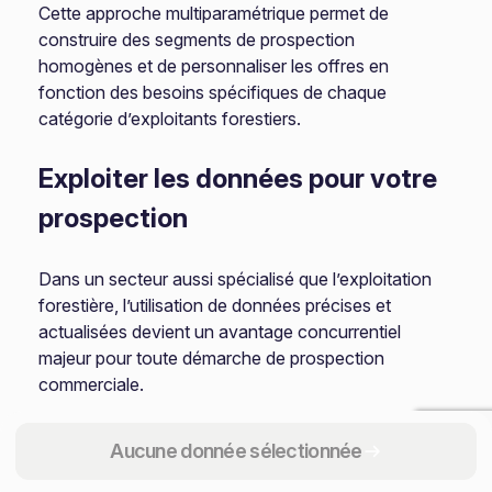
Cette approche multiparamétrique permet de
construire des segments de prospection
homogènes et de personnaliser les offres en
fonction des besoins spécifiques de chaque
catégorie d’exploitants forestiers.
Exploiter les données pour votre
prospection
Dans un secteur aussi spécialisé que l’exploitation
forestière, l’utilisation de données précises et
actualisées devient un avantage concurrentiel
majeur pour toute démarche de prospection
commerciale.
La spécificité du code NAF 02.20Z permet
Aucune donnée sélectionnée
d’identifier avec précision les entreprises relevant
strictement de l’exploitation forestière, en les