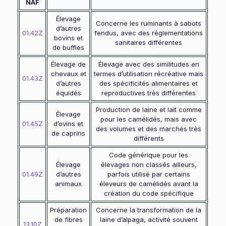
NAF
Élevage
Concerne les ruminants à sabots
d’autres
01.42Z
fendus, avec des réglementations
bovins et
sanitaires différentes
de buffles
Élevage de
Élevage avec des similitudes en
chevaux et
termes d’utilisation récréative mais
01.43Z
d’autres
des spécificités alimentaires et
équidés
reproductives très différentes
Production de laine et lait comme
Élevage
pour les camélidés, mais avec
01.45Z
d’ovins et
des volumes et des marchés très
de caprins
différents
Code générique pour les
Élevage
élevages non classés ailleurs,
01.49Z
d’autres
parfois utilisé par certains
animaux
éleveurs de camélidés avant la
création du code spécifique
Préparation
Concerne la transformation de la
de fibres
laine d’alpaga, activité souvent
13.10Z