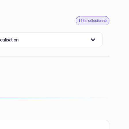
1
filtre sélectionné
calisation