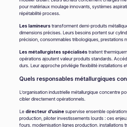
pour matériaux moulage innovants, systèmes aspiratio
répétabilité process.
Les lamineurs
transforment demi-produits métallique
dimensions précises. Leurs besoins portent sur cylin
précision, consommables tribologiques, prestations m
Les métallurgistes spécialisés
traitent thermiquem
opérations ajoutent valeur produits standards. Accéd
durs. Leur approche privilégie flexibilité installations 
Quels responsables métallurgiques cont
L’organisation industrielle métallurgique concentre p
cibler directement opérationnels.
Le
directeur d’usine
supervise ensemble opérations s
production, piloter investissements lourds : ces enje
fours, modernisation lignes production, installations