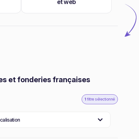
et web
s et fonderies françaises
1
filtre sélectionné
calisation