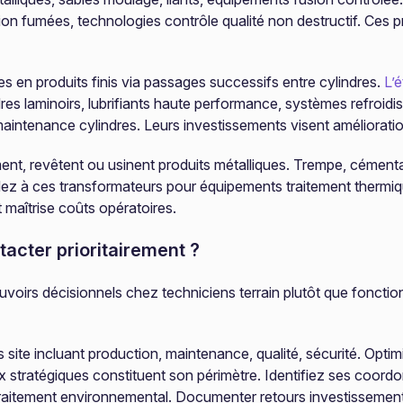
n fumées, technologies contrôle qualité non destructif. Ces pr
s en produits finis via passages successifs entre cylindres.
L’é
dres laminoirs, lubrifiants haute performance, systèmes refroi
aintenance cylindres. Leurs investissements visent amélioratio
ent, revêtent ou usinent produits métalliques. Trempe, cémentat
ez à ces transformateurs pour équipements traitement thermiqu
et maîtrise coûts opératoires.
acter prioritairement ?
ouvoirs décisionnels chez techniciens terrain plutôt que fonctio
ite incluant production, maintenance, qualité, sécurité. Optim
ux stratégiques constituent son périmètre. Identifiez ses coor
 traitement environnemental. Documenter retours investissement 