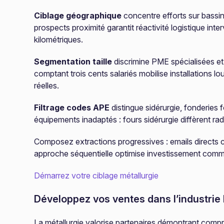
Ciblage géographique
concentre efforts sur bassins
prospects proximité garantit réactivité logistique int
kilométriques.
Segmentation taille
discrimine PME spécialisées et 
comptant trois cents salariés mobilise installations l
réelles.
Filtrage codes APE
distingue sidérurgie, fonderies
équipements inadaptés : fours sidérurgie diffèrent rad
Composez extractions progressives : emails directs ca
approche séquentielle optimise investissement comme
Démarrez votre ciblage métallurgie
Développez vos ventes dans l’industrie
La métallurgie valorise partenaires démontrant comp