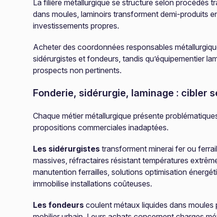
La filière métallurgique se structure selon procédés 
dans moules, laminoirs transforment demi-produits en
investissements propres.
Acheter des coordonnées responsables métallurgiques
sidérurgistes et fondeurs, tandis qu’équipementier la
prospects non pertinents.
Fonderie, sidérurgie, laminage : cibler
Chaque métier métallurgique présente problématiques
propositions commerciales inadaptées.
Les sidérurgistes
transforment minerai fer ou ferra
massives, réfractaires résistant températures extrême
manutention ferrailles, solutions optimisation énergéti
immobilise installations coûteuses.
Les fondeurs
coulent métaux liquides dans moules p
mobilier urbain. Leurs achats concernent charges mé