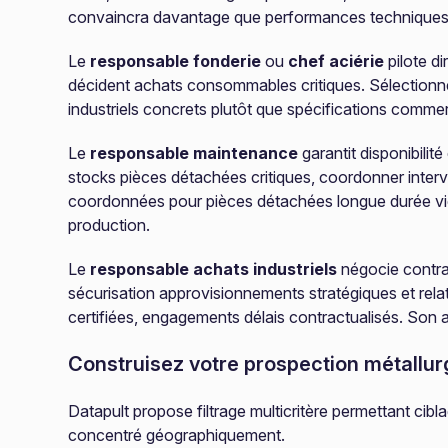
convaincra davantage que performances techniques 
Le
responsable fonderie
ou
chef aciérie
pilote d
décident achats consommables critiques. Sélectionnez
industriels concrets plutôt que spécifications commer
Le
responsable maintenance
garantit disponibili
stocks pièces détachées critiques, coordonner inter
coordonnées pour pièces détachées longue durée vie, 
production.
Le
responsable achats industriels
négocie contra
sécurisation approvisionnements stratégiques et rel
certifiées, engagements délais contractualisés. Son a
Construisez votre prospection métallur
Datapult propose filtrage multicritère permettant cibl
concentré géographiquement.