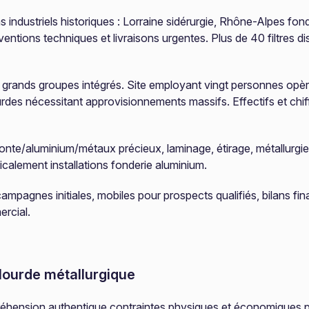
 industriels historiques : Lorraine sidérurgie, Rhône-Alpes fond
erventions techniques et livraisons urgentes. Plus de 40 filtres 
grands groupes intégrés. Site employant vingt personnes opère 
ourdes nécessitant approvisionnements massifs. Effectifs et chi
 fonte/aluminium/métaux précieux, laminage, étirage, métallurg
icalement installations fonderie aluminium.
mpagnes initiales, mobiles pour prospects qualifiés, bilans fi
rcial.
 lourde métallurgique
réhension authentique contraintes physiques et économiques pr