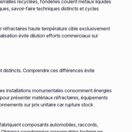
ferrailles recyclées, fonderies coulent métaux liquides
es, savoir-faire techniques distincts et cycles
 réfractaires haute température cible exclusivement
lisation évite dilution efforts commerciaux sur
 distincts. Comprendre ces différences évite
s. Ces installations monumentales consomment énergies
s pour présenter matériaux réfractaires, équipements
ionnements sur prix unitaire car rupture stock
fabriquent composants automobiles, raccords,
lée. Obtenez coordonnées responsables techniques