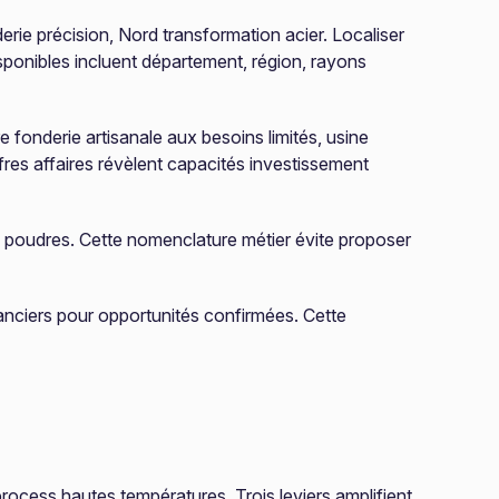
erie précision, Nord transformation acier. Localiser
disponibles incluent département, région, rayons
fonderie artisanale aux besoins limités, usine
ffres affaires révèlent capacités investissement
ie poudres. Cette nomenclature métier évite proposer
nanciers pour opportunités confirmées. Cette
ocess hautes températures. Trois leviers amplifient