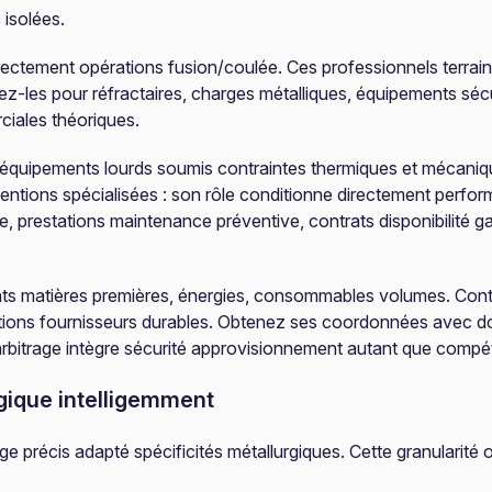
isolées.
irectement opérations fusion/coulée. Ces professionnels terrain
-les pour réfractaires, charges métalliques, équipements sécur
ciales théoriques.
té équipements lourds soumis contraintes thermiques et mécaniqu
ventions spécialisées : son rôle conditionne directement perf
prestations maintenance préventive, contrats disponibilité gara
ts matières premières, énergies, consommables volumes. Contr
ations fournisseurs durables. Obtenez ses coordonnées avec do
rbitrage intègre sécurité approvisionnement autant que compétiti
gique intelligemment
age précis adapté spécificités métallurgiques. Cette granularit