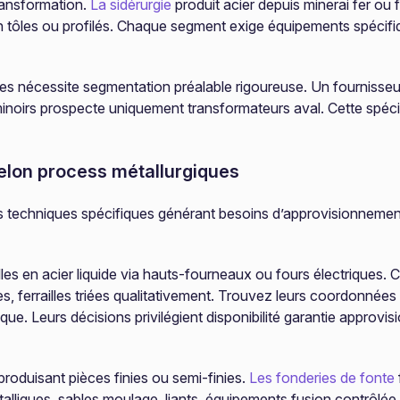
transformation.
La sidérurgie
produit acier depuis minerai fer ou 
 tôles ou profilés. Chaque segment exige équipements spécifiqu
 nécessite segmentation préalable rigoureuse. Un fournisseur
minoirs prospecte uniquement transformateurs aval. Cette spécia
 selon process métallurgiques
 techniques spécifiques générant besoins d’approvisionnement
illes en acier liquide via hauts-fourneaux ou fours électrique
s, ferrailles triées qualitativement. Trouvez leurs coordonnée
que. Leurs décisions privilégient disponibilité garantie approvis
roduisant pièces finies ou semi-finies.
Les fonderies de fonte
talliques, sables moulage, liants, équipements fusion contrô